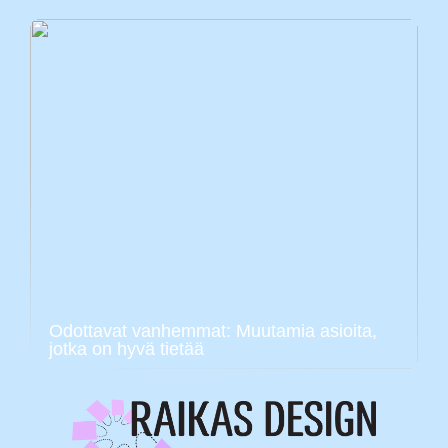
Odottavat vanhemmat: Muutamia asioita,
jotka on hyvä tietää