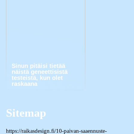
Sinun pitäisi tietää
näistä geneettisistä
testeistä, kun olet
raskaana
Sitemap
https://raikasdesign.fi/10-paivan-saaennuste-