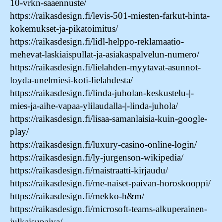
10-vrkn-saaennuste/
https://raikasdesign.fi/levis-501-miesten-farkut-hinta-
kokemukset-ja-pikatoimitus/
https://raikasdesign.fi/lidl-helppo-reklamaatio-
mehevat-laskiaispullat-ja-asiakaspalvelun-numero/
https://raikasdesign.fi/lielahden-myytavat-asunnot-
loyda-unelmiesi-koti-lielahdesta/
https://raikasdesign.fi/linda-juholan-keskustelu-|-
mies-ja-aihe-vapaa-ylilaudalla-|-linda-juhola/
https://raikasdesign.fi/lisaa-samanlaisia-kuin-google-
play/
https://raikasdesign.fi/luxury-casino-online-login/
https://raikasdesign.fi/ly-jurgenson-wikipedia/
https://raikasdesign.fi/maistraatti-kirjaudu/
https://raikasdesign.fi/me-naiset-paivan-horoskooppi/
https://raikasdesign.fi/mekko-h&m/
https://raikasdesign.fi/microsoft-teams-alkuperainen-
julkaisupaiva/