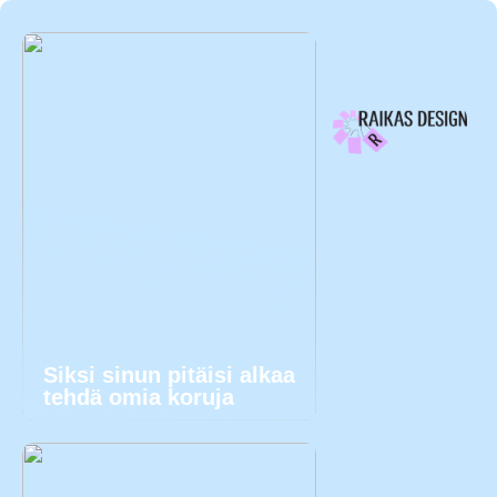
Siksi sinun pitäisi alkaa
tehdä omia koruja