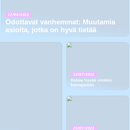
22/08/2022
Odottavat vanhemmat: Muutamia
asioita, jotka on hyvä tietää
24/07/2022
Kolme hyvää vinkkiä
hautajaisiin
23/07/2022