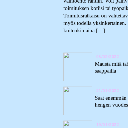
vaihtoehto rahtiin. Voit päinva
toimituksen kotiisi tai työpai
Toimitusratkaisu on valitetta
myös todella yksinkertainen.
kuitenkin aina […]
05/02/2022
Mausta mitä tah
saappailla
21/01/2022
Saat enemmän i
hengen vuodes
19/01/2022