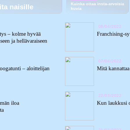
Kuinka ottaa insta-arvoisia
ta naisille
kuvia
08/04/2022
ytys – kolme hyvää
Franchising-sy
iseen ja hellävaraiseen
07/04/2022
gatunti – aloittelijan
Mitä kannattaa 
22/03/2022
män iloa
Kun laukkusi o
ta
21/03/2022