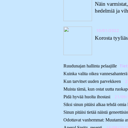
Näin varmistat
hedelmiä ja vih
10/01/2022
Korosta tyyliäs
Tie
Ruudunajan hallinta pelaajille
Kuinka valita oikea vannesahanterä l
2
Kun tarvitset uuden parvekkeen
Muista tämä, kun ostat uutta ruokap
21/09
Pidä hyvää huolta ihostasi
Siksi sinun pitäisi alkaa tehdä omia
Sinun pitäisi tietää näistä geneettisi
Odottavat vanhemmat: Muutamia asio
15/08/202
Aperol Spritz -resepti