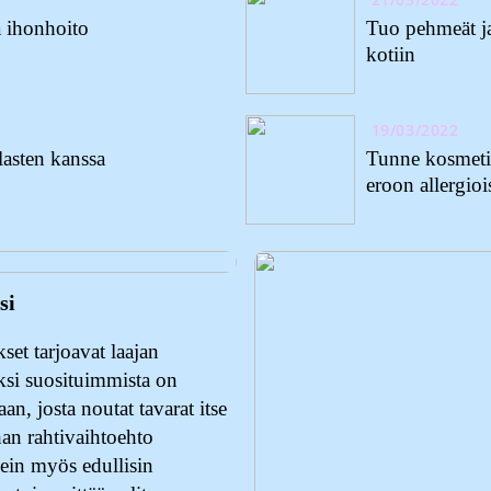
 ihonhoito
Tuo pehmeät ja
kotiin
19/03/2022
lasten kanssa
Tunne kosmetii
eroon allergioi
si
set tarjoavat laajan
ksi suosituimmista on
an, josta noutat tavarat itse
han rahtivaihtoehto
ein myös edullisin