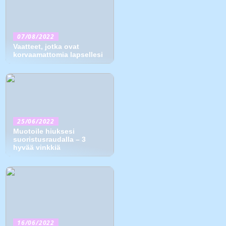
07/08/2022
Vaatteet, jotka ovat
korvaamattomia lapsellesi
25/06/2022
Muotoile hiuksesi
suoristusraudalla – 3
hyvää vinkkiä
16/06/2022