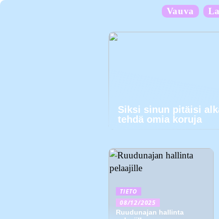
Vauva
La
Siksi sinun pitäisi al
tehdä omia koruja
TIETO
08/12/2025
Ruudunajan hallinta