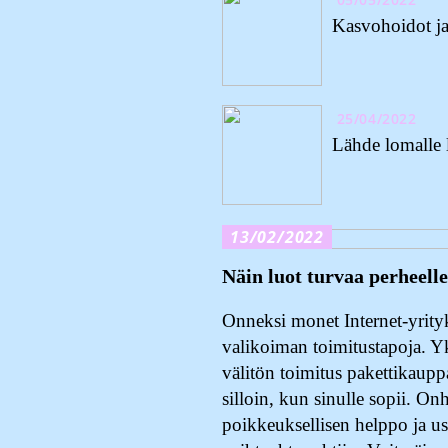
Kasvohoidot ja
25/04/2022
Lähde lomalle 
13/02/2022
Näin luot turvaa perheelle
Onneksi monet Internet-yrityk
valikoiman toimitustapoja. Y
välitön toimitus pakettikauppa
silloin, kun sinulle sopii. On
poikkeuksellisen helppo ja us