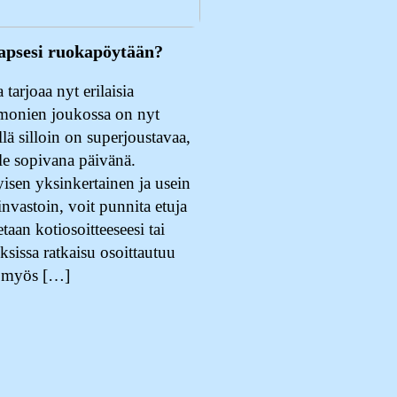
apsesi ruokapöytään?
tarjoaa nyt erilaisia
 monien joukossa on nyt
lä silloin on superjoustavaa,
lle sopivana päivänä.
isen yksinkertainen ja usein
invastoin, voit punnita etuja
etaan kotiosoitteeseesi tai
ksissa ratkaisu osoittautuu
a myös […]