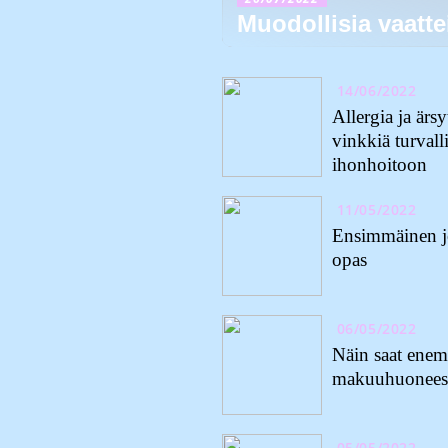
Muodollisia vaattei
14/06/2022
Allergia ja ärs
vinkkiä turvall
ihonhoitoon
11/05/2022
Ensimmäinen joo
opas
06/05/2022
Näin saat enem
makuuhuonees
05/05/2022