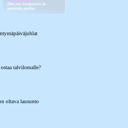
Ota iso harppaus ja
perusta perhe
ntymäpäiväjuhlat
ostaa talvilomalle?
n oltava lausunto