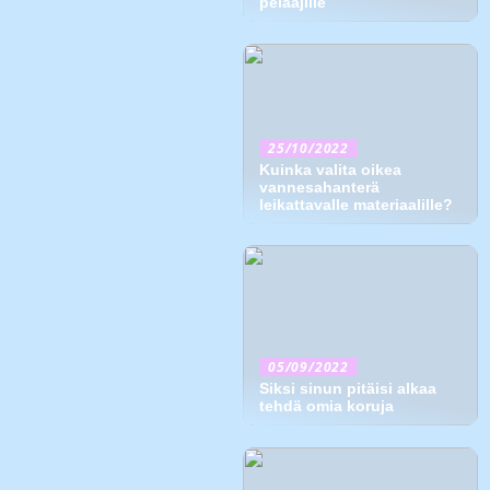
pelaajille
25/10/2022
Kuinka valita oikea
vannesahanterä
leikattavalle materiaalille?
05/09/2022
Siksi sinun pitäisi alkaa
tehdä omia koruja