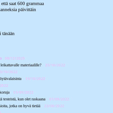
, että saat 600 grammaa
anneksia päivittäin
i tänään
to
08/12/2025
25/10/2022
eikattavalle materiaalille?
3/10/2022
19/10/2022
öytävalaisinta
/2022
05/09/2022
 koruja
01/09/2022
stä testeistä, kun olet raskaana
22/08/2022
ita, jotka on hyvä tietää
2