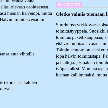
stoin yrittää valita
09/02/2022
kallasi olevaan osoitteeseen.
vasti hieman halvempi, mutta
Oletko valmis tuomaan l
 Halvin toimitusversio on
Suurin osa verkkovarastoista 
toimitustyyppejä. Suosikki
toimitus pakettikauppaan, sil
että voit noutaa tavarat sinu
Toimitusmuoto on siksi erity
ansa asua vihreillä
jopa halvin toimitustapa. Pä
ja haittoja, jos paketti toimit
työpaikallesi. Monissa tapau
hieman kalliimmaksi, mutt
rti kodistasi kahden
ohvalla