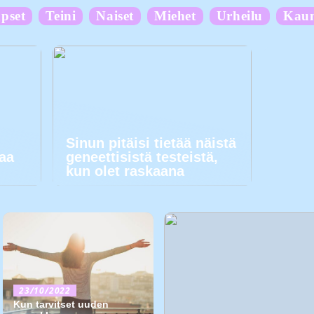
pset
Teini
Naiset
Miehet
Urheilu
Kau
Sinun pitäisi tietää näistä
kaa
geneettisistä testeistä,
kun olet raskaana
23/10/2022
Kun tarvitset uuden