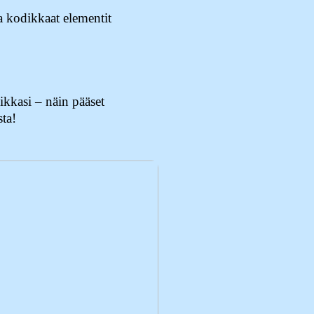
 kodikkaat elementit
kkasi – näin pääset
sta!