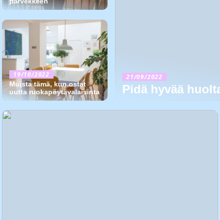
parvekkeen
19/10/2022
21/09/2022
Muista tämä, kun ostat
Pidä hyvää huolta
uutta ruokapöytävalaisinta