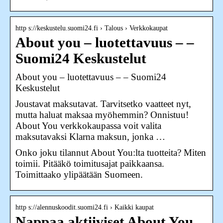
http s://keskustelu.suomi24.fi › Talous › Verkkokaupat
About you – luotettavuus – –
Suomi24 Keskustelut
About you – luotettavuus – – Suomi24
Keskustelut
Joustavat maksutavat. Tarvitsetko vaatteet nyt,
mutta haluat maksaa myöhemmin? Onnistuu!
About You verkkokaupassa voit valita
maksutavaksi Klarna maksun, jonka …
Onko joku tilannut About You:lta tuotteita? Miten
toimii. Pitääkö toimitusajat paikkaansa.
Toimittaako ylipäätään Suomeen.
http s://alennuskoodit.suomi24.fi › Kaikki kaupat
Nappaa aktiiviset About You