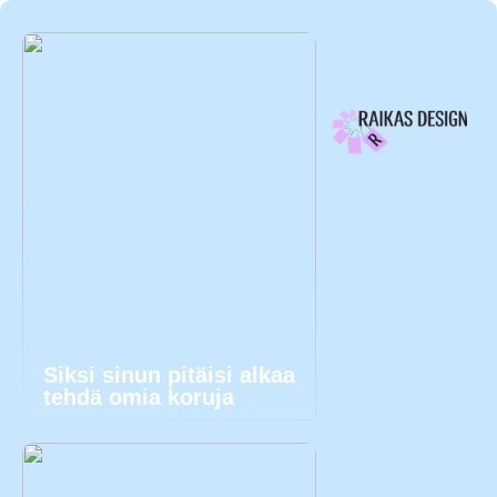
Siksi sinun pitäisi alkaa
tehdä omia koruja