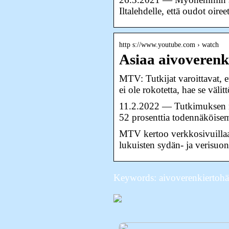
Iltalehdelle, että oudot oire
http s://www.youtube.com › watch
Asiaa aivoverenk
MTV: Tutkijat varoittavat, e
ei ole rokotetta, hae se välit
11.2.2022 — Tutkimuksen mu
52 prosenttia todennäköis
MTV kertoo verkkosivuillaan
lukuisten sydän- ja verisuo
Keywords: aivoverenkiertohäi