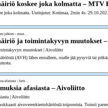
häiriö koskee joka kolmatta – MTV
e joka kolmatta. Uutisjutut: Kotimaa, 2min 4s. 29.10.2021.
misen-jalkeen › muut…
äiriö ja toimintakyvyn muutokset – 
imintakyvyn muutokset | Aivoliitto
riöstä (AVH) lähes ennalleen, osalle jää pysyviä tai pitkäai
utusta.
etoa-afasiasta › luett…
muksia afasiasta – Aivoliitto
asta | Aivoliitto
ehokkaasti aivoverenkiertohäiriöstä toipumista. Toimii par