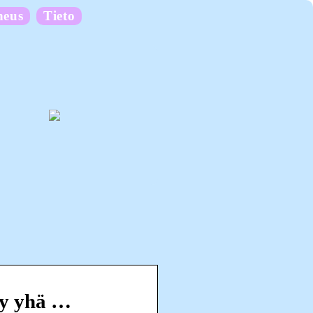
neus
Tieto
syy yhä …