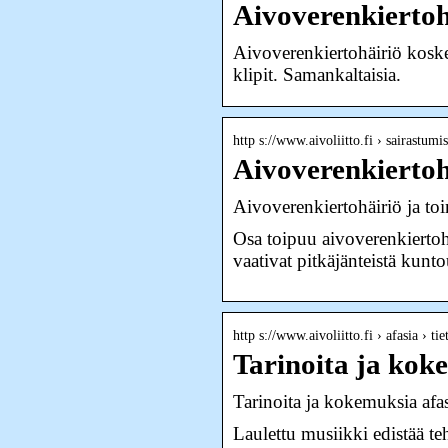
Aivoverenkierto
Aivoverenkiertohäiriö koske
klipit. Samankaltaisia.
http s://www.aivoliitto.fi › sairastu
Aivoverenkiertoh
Aivoverenkiertohäiriö ja to
Osa toipuu aivoverenkiertohäi
vaativat pitkäjänteistä kunto
http s://www.aivoliitto.fi › afasia › ti
Tarinoita ja koke
Tarinoita ja kokemuksia afasi
Laulettu musiikki edistää t