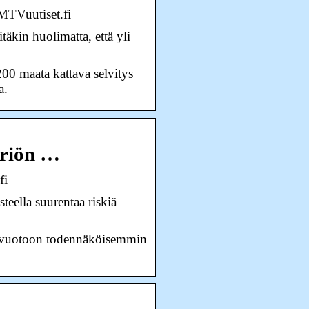
 MTVuutiset.fi
äkin huolimatta, että yli
200 maata kattava selvitys
a.
iriön …
fi
teella suurentaa riskiä
renvuotoon todennäköisemmin