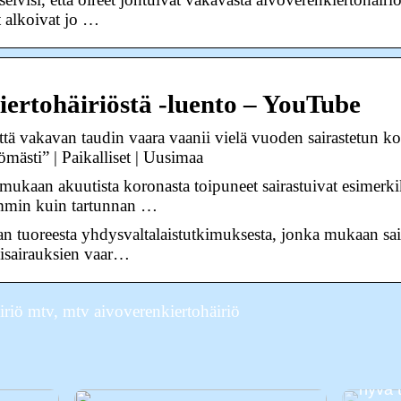
et alkoivat jo …
iertohäiriöstä -luento – YouTube
ttä vakavan taudin vaara vaanii vielä vuoden sairastetun ko
tömästi” | Paikalliset | Uusimaa
kaan akuutista koronasta toipuneet sairastuivat esimerki
emmin kuin tartunnan …
 tuoreesta yhdysvaltalaistutkimuksesta, jonka mukaan sair
nisairauksien vaar…
riö mtv, mtv aivoverenkiertohäiriö
Odott
Muuta
hyvä 