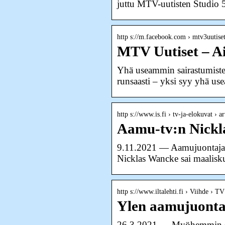
juttu MTV-uutisten Studio 5
http s://m.facebook.com › mtv3uutiset
MTV Uutiset – Ai
Yhä useammin sairastumiste
runsaasti – yksi syy yhä use
http s://www.is.fi › tv-ja-elokuvat ›
Aamu-tv:n Nickla
9.11.2021 — Aamujuontajan 
Nicklas Wancke sai maalisk
http s://www.iltalehti.fi › Viihde › TV 
Ylen aamujuontaj
26.3.2021 — Myöhemmin selvi