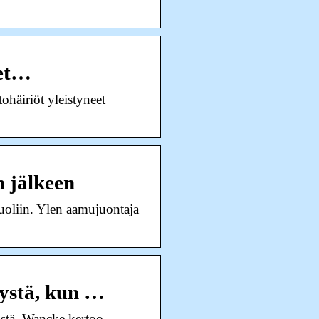
eet…
häiriöt yleistyneet
n jälkeen
uoliin. Ylen aamujuontaja
tystä, kun …
östä. Wancke kertoo