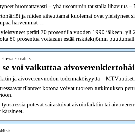
styneet huomattavasti – yhä useammin taustalla lihavuus –
äiriöt ja niiden aiheuttamat kuolemat ovat yleistyneet siit
aiempaa harvemmat …
yleistyneet peräti 70 prosentilla vuoden 1990 jälkeen, yli 
iolta 80 prosenttia voitaisiin estää riskitekijöihin puuttumall
 › stressaako-nain-s…
 se voi vaikuttaa aivoverenkiertohä
nfakrtin ja aivoverenvuodon todennäköisyyttä – MTVuutiset.
ressaavat tilanteet kotona voivat tuoreen tutkimuksen perus
riöön.
yöstressiä potevat sairastuivat aivoinfarktiin tai aivove
t kärsineet.
klipit