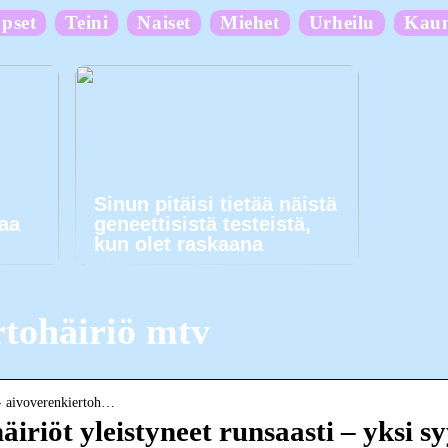
pset
Teini
Naiset
Miehet
Urheilu
Kau
Sinun pitäisi tietää näistä
kaa
geneettisistä testeistä,
kun olet raskaana
rtohäiriö mtv
i › aivoverenkiertoh…
iriöt yleistyneet runsaasti – yksi 