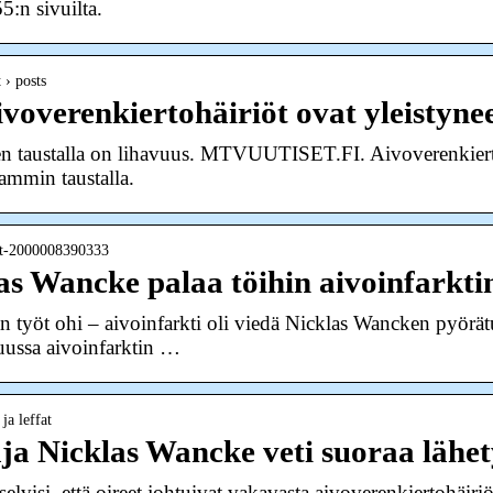
5:n sivuilta.
 › posts
voverenkiertohäiriöt ovat yleistyn
n taustalla on lihavuus. MTVUUTISET.FI. Aivoverenkierto
ammin taustalla.
 art-2000008390333
s Wancke palaa töihin aivoinfarkti
työt ohi – aivoinfarkti oli viedä Nicklas Wancken pyörät
uussa aivoinfarktin …
ja leffat
a Nicklas Wancke veti suoraa lähe
si, että oireet johtuivat vakavasta aivoverenkiertohäiri