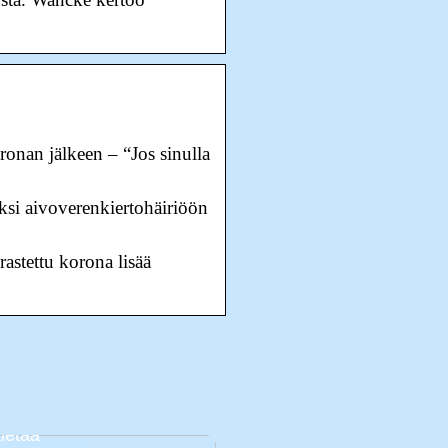
ronan jälkeen – “Jos sinulla
ksi aivoverenkiertohäiriöön
astettu korona lisää
avat vanhemmat:
mia asioita, jotka on
tietää