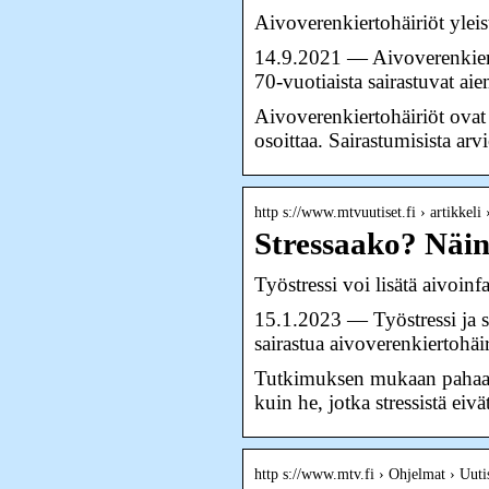
Aivoverenkiertohäiriöt ylei
14.9.2021 — Aivoverenkiertoh
70-vuotiaista sairastuvat 
Aivoverenkiertohäiriöt ovat 
osoittaa. Sairastumisista arv
http s://www.mtvuutiset.fi › artikkeli
Stressaako? Näin
Työstressi voi lisätä aivoi
15.1.2023 — Työstressi ja st
sairastua aivoverenkiertohäi
Tutkimuksen mukaan pahaa t
kuin he, jotka stressistä eivä
http s://www.mtv.fi › Ohjelmat › Uutis