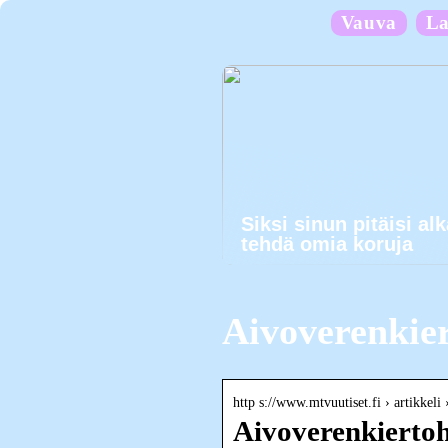
Vauva
La
Siksi sinun pitäisi al
tehdä omia koruja
Aivoverenkie
http s://www.mtvuutiset.fi › artikkel
Aivoverenkiertohä