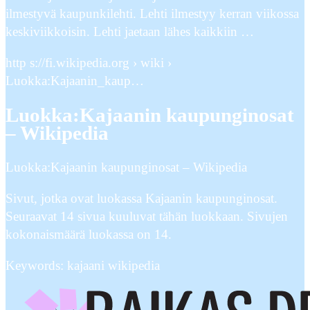
ilmestyvä kaupunkilehti. Lehti ilmestyy kerran viikossa
keskiviikkoisin. Lehti jaetaan lähes kaikkiin …
http s://fi.wikipedia.org › wiki ›
Luokka:Kajaanin_kaup…
Luokka:Kajaanin kaupunginosat
– Wikipedia
Luokka:Kajaanin kaupunginosat – Wikipedia
Sivut, jotka ovat luokassa Kajaanin kaupunginosat.
Seuraavat 14 sivua kuuluvat tähän luokkaan. Sivujen
kokonaismäärä luokassa on 14.
Keywords: kajaani wikipedia