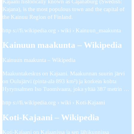
Kajaani historically known as Cajanaburg (Swedish:
Kajana), is the most populous town and the capital of
the Kainuu Region of Finland.
http s://fi.wikipedia.org › wiki › Kainuun_maakunta
Kainuun maakunta – Wikipedia
Kainuun maakunta – Wikipedia
Maakuntakeskus on Kajaani. Maakunnan suurin järvi
on Oulujärvi (pinta-ala 893 km²) ja korkein kohta
Hyrynsalmen Iso Tuomivaara, joka yltää 387 metrin …
http s://fi.wikipedia.org › wiki › Koti-Kajaani
Koti-Kajaani – Wikipedia
Koti-Kajaani on Kajaanissa ja sen lähikunnissa