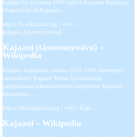
Kajaani Oy (vuoteen 1945 saakka Kajaanin Puutavara
Osakeyhtiö) oli Kajaanin …
http s://fi.wikipedia.org › wiki ›
Kajaani_(täsmennyssivu)
Kajaani (täsmennyssivu) –
Wikipedia
Kajaani, Kajaanissa vuosina 1922–1966 ilmestynyt
sanomalehti; Kajaani, Metso Automationin
paperimassan mittauslaitteiden tuoteperhe; Kajaanin
lentoasema, …
http s://en.wikipedia.org › wiki › Kaja…
Kajaani – Wikipedia