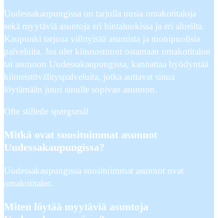
Uudessakaupungissa on tarjolla uusia omakotitaloja
sekä myytäviä asuntoja eri hintaluokissa ja eri alueilta.
Kaupunki tarjoaa viihtyisää asumista ja monipuolisia
palveluita. Jos olet kiinnostunut ostamaan omakotitalon
tai asunnon Uudessakaupungissa, kannattaa hyödyntää
kiinteistövälityspalveluita, jotka auttavat sinua
löytämään juuri sinulle sopivan asunnon.
Ofte stillede spørgsmål
Mitkä ovat suosituimmat asunnot
Uudessakaupungissa?
Uudessakaupungissa suosituimmat asunnot ovat
omakotitalot.
Miten löytää myytäviä asuntoja