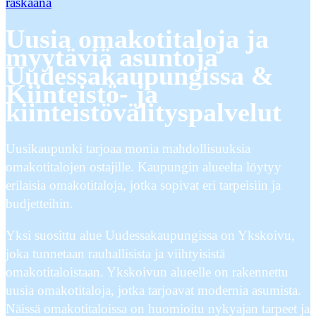
raskaana
Uusia omakotitaloja ja
myytäviä asuntoja
Uudessakaupungissa &
Kiinteistö- ja
kiinteistövälityspalvelut
Uusikaupunki tarjoaa monia mahdollisuuksia
omakotitalojen ostajille. Kaupungin alueelta löytyy
erilaisia omakotitaloja, jotka sopivat eri tarpeisiin ja
budjetteihin.
Yksi suosittu alue Uudessakaupungissa on Ykskoivu,
joka tunnetaan rauhallisista ja viihtyisistä
omakotitaloistaan. Ykskoivun alueelle on rakennettu
uusia omakotitaloja, jotka tarjoavat modernia asumista.
Näissä omakotitaloissa on huomioitu nykyajan tarpeet ja