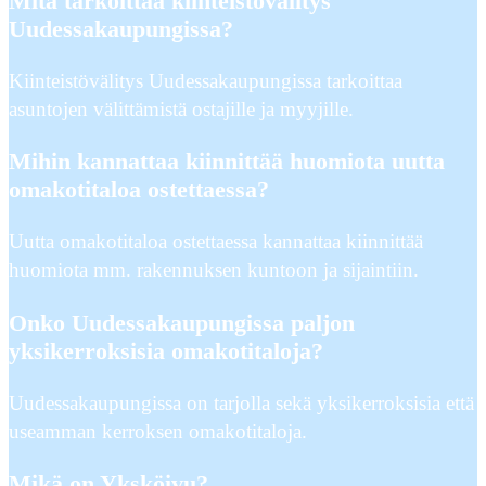
Mitä tarkoittaa kiinteistövälitys
Uudessakaupungissa?
Kiinteistövälitys Uudessakaupungissa tarkoittaa
asuntojen välittämistä ostajille ja myyjille.
Mihin kannattaa kiinnittää huomiota uutta
omakotitaloa ostettaessa?
Uutta omakotitaloa ostettaessa kannattaa kiinnittää
huomiota mm. rakennuksen kuntoon ja sijaintiin.
Onko Uudessakaupungissa paljon
yksikerroksisia omakotitaloja?
Uudessakaupungissa on tarjolla sekä yksikerroksisia että
useamman kerroksen omakotitaloja.
Mikä on Yksköivu?