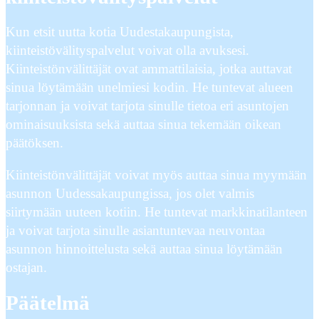
Kun etsit uutta kotia Uudestakaupungista,
kiinteistövälityspalvelut voivat olla avuksesi.
Kiinteistönvälittäjät ovat ammattilaisia, jotka auttavat
sinua löytämään unelmiesi kodin. He tuntevat alueen
tarjonnan ja voivat tarjota sinulle tietoa eri asuntojen
ominaisuuksista sekä auttaa sinua tekemään oikean
päätöksen.
Kiinteistönvälittäjät voivat myös auttaa sinua myymään
asunnon Uudessakaupungissa, jos olet valmis
siirtymään uuteen kotiin. He tuntevat markkinatilanteen
ja voivat tarjota sinulle asiantuntevaa neuvontaa
asunnon hinnoittelusta sekä auttaa sinua löytämään
ostajan.
Päätelmä