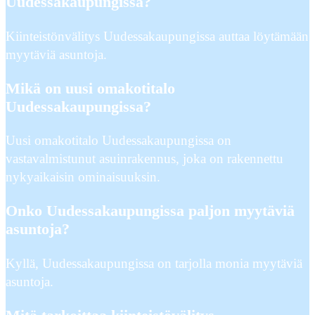
Uudessakaupungissa?
Kiinteistönvälitys Uudessakaupungissa auttaa löytämään
myytäviä asuntoja.
Mikä on uusi omakotitalo
Uudessakaupungissa?
Uusi omakotitalo Uudessakaupungissa on
vastavalmistunut asuinrakennus, joka on rakennettu
nykyaikaisin ominaisuuksin.
Onko Uudessakaupungissa paljon myytäviä
asuntoja?
Kyllä, Uudessakaupungissa on tarjolla monia myytäviä
asuntoja.