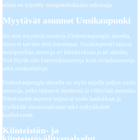
niissä on käytetty energiatehokkaita ratkaisuja.
Myytävät asunnot Uusikaupunki
Jos etsit myytäviä asuntoja Uudenkaupungin alueelta,
sinun ei tarvitse etsiä kauempaa. Uusikaupunki tarjoaa
monipuolisia asuntoja eri hintaluokissa ja eri alueilta.
Voit löytää niin kerrostaloasuntoja kuin rivitaloasuntoja
sekä omakotitaloja.
Uudenkaupungin alueella on myös tarjolla paljon uusia
asuntoja, jotka tarjoavat modernia ja viihtyisää asumista.
Nämä uudet asunnot tarjoavat usein laadukkaat ja
tyylikkäät sisustusratkaisut sekä nykyaikaiset
kodinkoneet.
Kiinteistön- ja
kiinteistövälityspalvelut