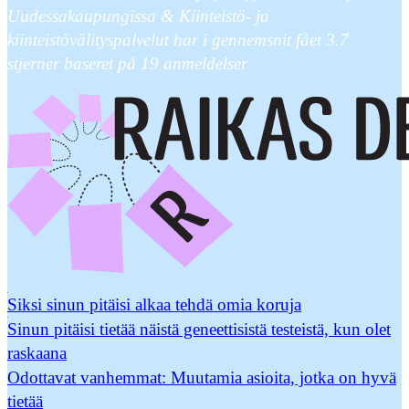
Uudessakaupungissa & Kiinteistö- ja
kiinteistövälityspalvelut har i gennemsnit fået
3.7
stjerner baseret på
19
anmeldelser
Siksi sinun pitäisi alkaa tehdä omia koruja
Sinun pitäisi tietää näistä geneettisistä testeistä, kun olet
raskaana
Odottavat vanhemmat: Muutamia asioita, jotka on hyvä
tietää