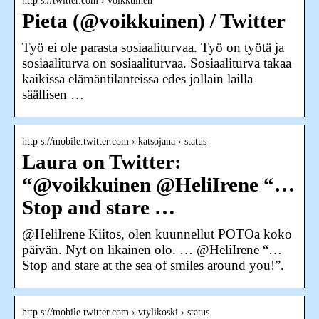
http s://twitter.com › voikkuinen
Pieta (@voikkuinen) / Twitter
Työ ei ole parasta sosiaaliturvaa. Työ on työtä ja
sosiaaliturva on sosiaaliturvaa. Sosiaaliturva takaa
kaikissa elämäntilanteissa edes jollain lailla
säällisen …
http s://mobile.twitter.com › katsojana › status
Laura on Twitter:
“@voikkuinen @HeliIrene “…
Stop and stare …
@HeliIrene Kiitos, olen kuunnellut POTOa koko
päivän. Nyt on likainen olo. … @HeliIrene “…
Stop and stare at the sea of smiles around you!”.
http s://mobile.twitter.com › vtylikoski › status