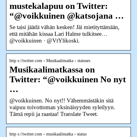
mustekalapuu on Twitter:
“@voikkuinen @katsojana …
Se taisi jäädä vähän kesken! Jäi mietityttämään,
että mitähän kissaa Lari Halme tulkitsee…
@voikkuinen · @VtYlikoski.
http s://twitter.com › Musikaalimatka › statuses
Musikaalimatkassa on
Twitter: “@voikkuinen No nyt
…
@voikkuinen. No nyt!! Vähemmästäkin sitä
vaipuu toivottoman yksinäisyyden syleilyyn.
Tämä repii ja raastaa! Translate Tweet.
http s://twitter.com › musikaalimatka › status