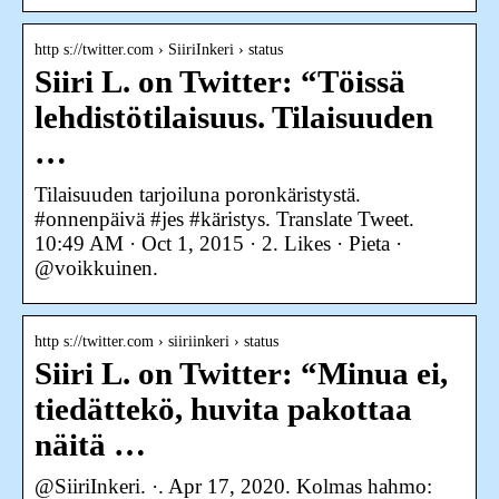
http s://twitter.com › SiiriInkeri › status
Siiri L. on Twitter: “Töissä
lehdistötilaisuus. Tilaisuuden
…
Tilaisuuden tarjoiluna poronkäristystä.
#onnenpäivä #jes #käristys. Translate Tweet.
10:49 AM · Oct 1, 2015 · 2. Likes · Pieta ·
@voikkuinen.
http s://twitter.com › siiriinkeri › status
Siiri L. on Twitter: “Minua ei,
tiedättekö, huvita pakottaa
näitä …
@SiiriInkeri. ·. Apr 17, 2020. Kolmas hahmo: