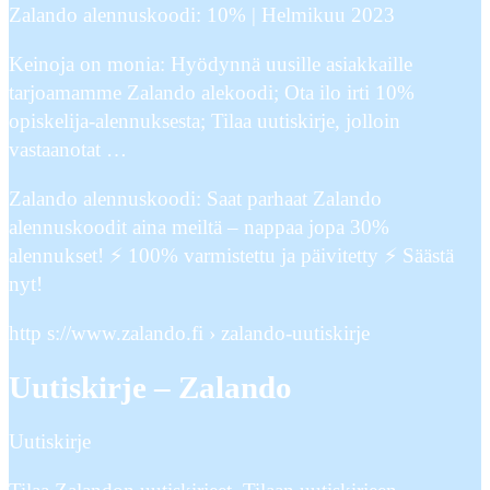
Zalando alennuskoodi: 10% | Helmikuu 2023
Keinoja on monia: Hyödynnä uusille asiakkaille
tarjoamamme Zalando alekoodi; Ota ilo irti 10%
opiskelija-alennuksesta; Tilaa uutiskirje, jolloin
vastaanotat …
Zalando alennuskoodi: Saat parhaat Zalando
alennuskoodit aina meiltä – nappaa jopa 30%
alennukset! ⚡ 100% varmistettu ja päivitetty ⚡ Säästä
nyt!
http s://www.zalando.fi › zalando-uutiskirje
Uutiskirje – Zalando
Uutiskirje