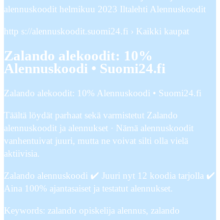
alennuskoodit helmikuu 2023 Iltalehti Alennuskoodit
http s://alennuskoodit.suomi24.fi › Kaikki kaupat
Zalando alekoodit: 10%
Alennuskoodi • Suomi24.fi
Zalando alekoodit: 10% Alennuskoodi • Suomi24.fi
Täältä löydät parhaat sekä varmistetut Zalando
alennuskoodit ja alennukset · Nämä alennuskoodit
vanhentuivat juuri, mutta ne voivat silti olla vielä
aktiivisia.
Zalando alennuskoodi ✔️ Juuri nyt 12 koodia tarjolla ✔️
Aina 100% ajantasaiset ja testatut alennukset.
Keywords: zalando opiskelija alennus, zalando