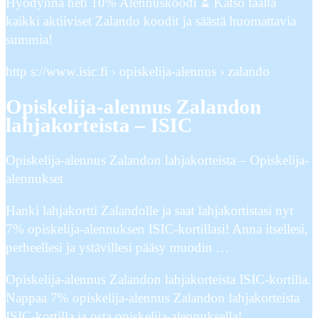
Hyödynnä heti 10% Alennuskoodi ⏳ Katso täältä
kaikki aktiiviset Zalando koodit ja säästä huomattavia
summia!
http s://www.isic.fi › opiskelija-alennus › zalando
Opiskelija-alennus Zalandon
lahjakorteista – ISIC
Opiskelija-alennus Zalandon lahjakorteista – Opiskelija-
alennukset
Hanki lahjakortti Zalandolle ja saat lahjakortistasi nyt
7% opiskelija-alennuksen ISIC-kortillasi! Anna itsellesi,
perheellesi ja ystävillesi pääsy muodin …
Opiskelija-alennus Zalandon lahjakorteista ISIC-kortilla.
Nappaa 7% opiskelija-alennus Zalandon lahjakorteista
ISIC-kortilla ja osta opiskelija-alennuksella!