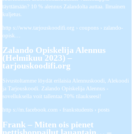
täyttämään? 10 % alennus Zalandolta auttaa. Ilmainen
kuljetus.
http s://www.tarjouskoodifi.org › coupons › zalando-
opisk…
Zalando Opiskelija Alennus
(Helmikuu 2023) –
tarjouskoodifi.org
Sivustoltamme löydät erilaisia Alennuskoodi, Alekoodi
ja Tarjouskoodi. Zalando Opiskelija Alennus -
sovelluksella voit tallentaa 70% tilaukseesi!
http s://m.facebook.com › frankstudents › posts
Frank – Miten ois pienet
nettishoppailut lauantain… –