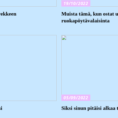
19/10/2022
vekkeen
Muista tämä, kun ostat 
ruokapöytävalaisinta
05/09/2022
si
Siksi sinun pitäisi alkaa