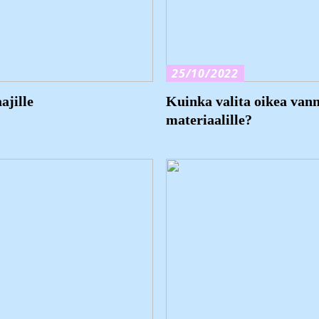
25/10/2022
ajille
Kuinka valita oikea vann
materiaalille?