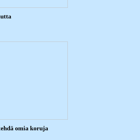
uutta
 tehdä omia koruja