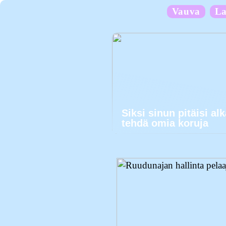
Vauva
La
Siksi sinun pitäisi al
tehdä omia koruja