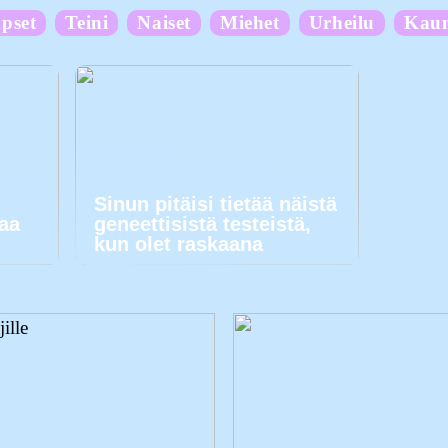
pset
Teini
Naiset
Miehet
Urheilu
Kau
Sinun pitäisi tietää näistä
kaa
geneettisistä testeistä,
kun olet raskaana