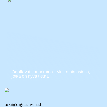
Odottavat vanhemmat: Muutamia asioita,
jotka on hyvä tietää
tuki@digitaalisena.fi