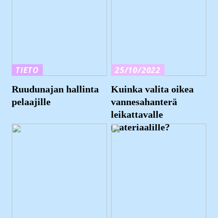
TIETO
25/10/2022
Ruudunajan hallinta
Kuinka valita oikea
pelaajille
vannesahanterä
leikattavalle
materiaalille?