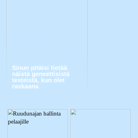
Sinun pitäisi tietää
näistä geneettisistä
testeistä, kun olet
raskaana