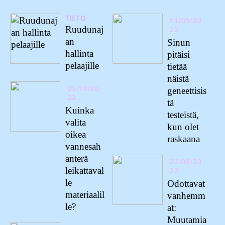
TIETO
01/09/20
Ruudunaj
22
an
Sinun
hallinta
pitäisi
pelaajille
tietää
näistä
25/10/20
geneettisis
22
tä
Kuinka
testeistä,
valita
kun olet
oikea
raskaana
vannesah
anterä
22/08/20
leikattaval
22
le
Odottavat
materiaalil
vanhemm
le?
at:
Muutamia