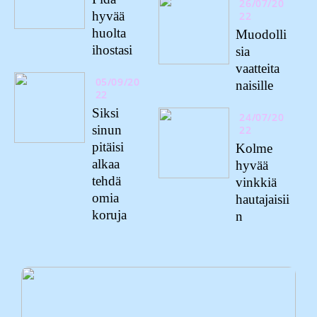
26/07/20
hyvää
22
huolta
Muodolli
ihostasi
sia
vaatteita
05/09/20
naisille
22
Siksi
24/07/20
sinun
22
pitäisi
Kolme
alkaa
hyvää
tehdä
vinkkiä
omia
hautajaisii
koruja
n