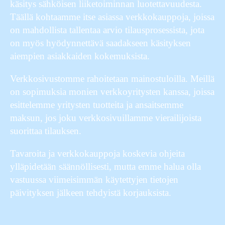
käsitys sähköisen liiketoiminnan luotettavuudesta.
Täällä kohtaamme itse asiassa verkkokauppoja, joissa
on mahdollista tallentaa arvio tilausprosessista, jota
on myös hyödynnettävä saadakseen käsityksen
aiempien asiakkaiden kokemuksista.
Verkkosivustomme rahoitetaan mainostuloilla. Meillä
on sopimuksia monien verkkoyritysten kanssa, joissa
esittelemme yritysten tuotteita ja ansaitsemme
maksun, jos joku verkkosivuillamme vierailijoista
suorittaa tilauksen.
Tavaroita ja verkkokauppoja koskevia ohjeita
ylläpidetään säännöllisesti, mutta emme halua olla
vastuussa viimeisimmän käytettyjen tietojen
päivityksen jälkeen tehdyistä korjauksista.