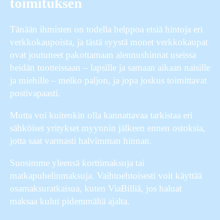
toimituksen
Tänään ihmisten on todella helppoa etsiä hintoja eri
verkkokaupoista, ja tästä syystä monet verkkokaupat
ovat joutuneet pakottamaan alennushinnat useissa
heidän tuotteissaan – lapsille ja samaan aikaan naisille
ja miehille – melko paljon, ja jopa joskus toimittavat
postivapaasti.
Mutta voi kuitenkin olla kannattavaa tarkistaa eri
sähköiset yritykset myynnin jälkeen ennen ostoksia,
jotta saat varmasti halvimman hinnan.
Suosimme yleensä korttimaksuja tai
matkapuhelinmaksuja. Vaihtoehtoisesti voit käyttää
osamaksuratkaisua, kuten ViaBilliä, jos haluat
maksaa kulut pidemmältä ajalta.