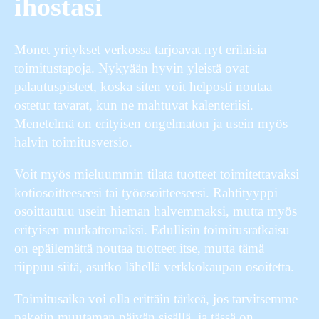
ihostasi
Monet yritykset verkossa tarjoavat nyt erilaisia
toimitustapoja. Nykyään hyvin yleistä ovat
palautuspisteet, koska siten voit helposti noutaa
ostetut tavarat, kun ne mahtuvat kalenteriisi.
Menetelmä on erityisen ongelmaton ja usein myös
halvin toimitusversio.
Voit myös mieluummin tilata tuotteet toimitettavaksi
kotiosoitteeseesi tai työosoitteeseesi. Rahtityyppi
osoittautuu usein hieman halvemmaksi, mutta myös
erityisen mutkattomaksi. Edullisin toimitusratkaisu
on epäilemättä noutaa tuotteet itse, mutta tämä
riippuu siitä, asutko lähellä verkkokaupan osoitetta.
Toimitusaika voi olla erittäin tärkeä, jos tarvitsemme
paketin muutaman päivän sisällä, ja tässä on