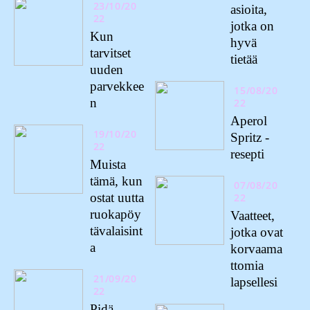
23/10/20
asioita,
22
jotka on
Kun
hyvä
tarvitset
tietää
uuden
parvekkee
15/08/20
n
22
Aperol
19/10/20
Spritz -
22
resepti
Muista
tämä, kun
07/08/20
ostat uutta
22
ruokapöy
Vaatteet,
tävalaisint
jotka ovat
a
korvaama
ttomia
21/09/20
lapsellesi
22
Pidä