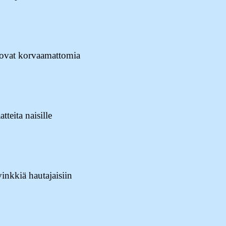
a ovat korvaamattomia
tteita naisille
nkkiä hautajaisiin
avat vanhemmat:
mia asioita, jotka on