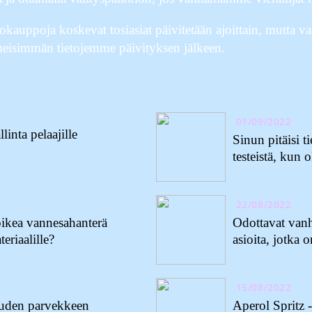
kokauppoja koskevat tosiasiat päivitetään ajoittain, mutta 
imeisimmän tietojemme päivityksen jälkeen.
01/09/2022
inta pelaajille
Sinun pitäisi ti
testeistä, kun 
22/08/2022
oikea vannesahanterä
Odottavat va
teriaalille?
asioita, jotka 
15/08/2022
uuden parvekkeen
Aperol Spritz -