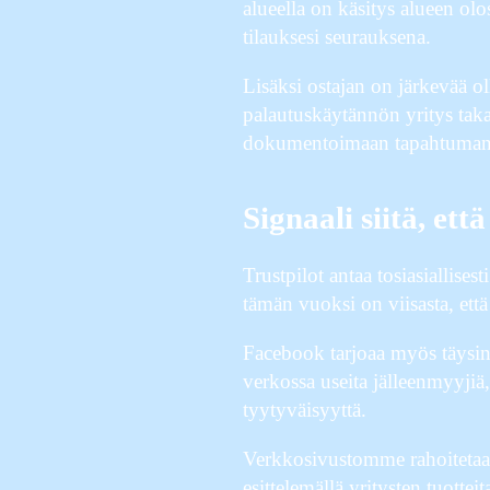
alueella on käsitys alueen ol
tilauksesi seurauksena.
Lisäksi ostajan on järkevää ol
palautuskäytännön yritys takaa
dokumentoimaan tapahtuman jatk
Signaali siitä, e
Trustpilot antaa tosiasiallises
tämän vuoksi on viisasta, ett
Facebook tarjoaa myös täysin
verkossa useita jälleenmyyjiä,
tyytyväisyyttä.
Verkkosivustomme rahoitetaan
esittelemällä yritysten tuottei