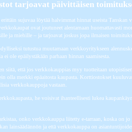
tot tarjoavat päivittäisen toimituk
erittäin sujuvaa löytää halvimmat hinnat useista Tanskan ve
erkkokaupat ovat joutuneet alentamaan huomattavasti moni
isille ja miehille – ja tarjoavat joskus jopa ilmaisen toimituk
ödylliseksi tutustua muutamaan verkkoyritykseen alennus
lla ei ole epäilystäkään parhaan hinnan saamisesta.
en siitä, että jos verkkokauppias myy tuotteitaan utopistis
ein olla merkki epäaitosta kaupasta. Korttiostokset kuuluva
ollisia verkkokauppoja vastaan.
erkkokaupasta, he voisivat ihanteellisesti lukea kaupankäy
arkistaa, onko verkkokauppa liitetty e-tarraan, koska on jo pi
skan lainsäädännön ja että verkkokauppa on asiantuntijoiden