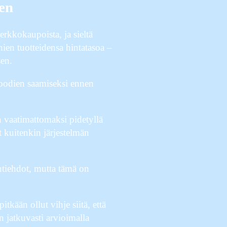
sen
rkkokaupoista, ja sieltä
en tuotteidensa hintatasoa –
sen.
koodien saamiseksi ennen
en vaatimattomaksi pidetyllä
t kuitenkin järjestelmän
ntiehdot, mutta tämä on
tkään ollut vihje siitä, että
 jatkuvasti arvioimalla