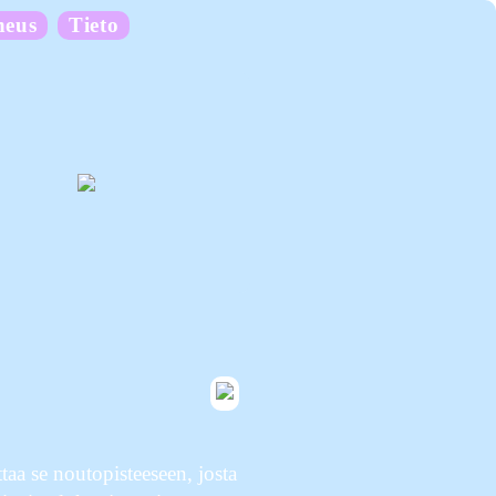
neus
Tieto
aa se noutopisteeseen, josta