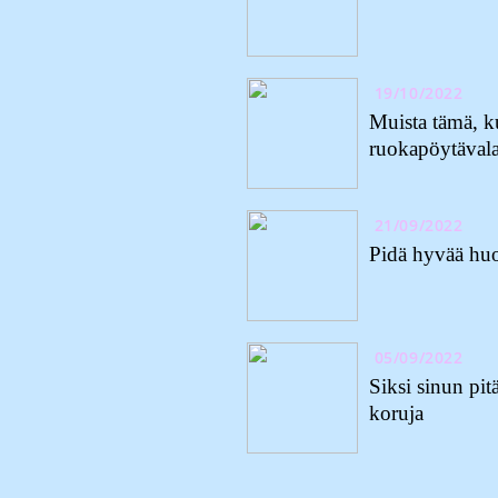
19/10/2022
Muista tämä, ku
ruokapöytävala
21/09/2022
Pidä hyvää huol
05/09/2022
Siksi sinun pit
koruja