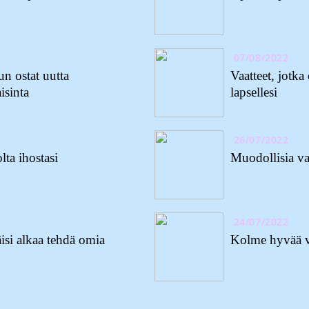
07/08/2022
n ostat uutta
Vaatteet, jotk
isinta
lapsellesi
26/07/2022
ta ihostasi
Muodollisia vaa
24/07/2022
äisi alkaa tehdä omia
Kolme hyvää vi
Odott
Muuta