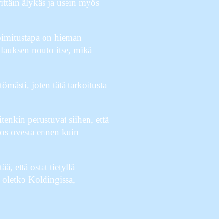
ittäin älykäs ja usein myös
 Toimitustapa on hieman
ilauksen nouto itse, mikä
ömästi, joten tätä tarkoitusta
tenkin perustuvat siihen, että
ulos ovesta ennen kuin
, että ostat tietyllä
, oletko Koldingissa,