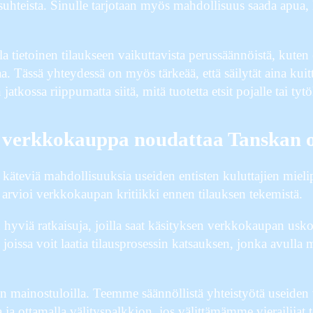
osuhteista. Sinulle tarjotaan myös mahdollisuus saada apua
la tietoinen tilaukseen vaikuttavista perussäännöistä, kuten
. Tässä yhteydessä on myös tärkeää, että säilytät aina kuitti
ossa riippumatta siitä, mitä tuotetta etsit pojalle tai tytöl
ttä verkkokauppa noudattaa Tanskan 
ti käteviä mahdollisuuksia useiden entisten kuluttajien mieli
ä arvioi verkkokaupan kritiikki ennen tilauksen tekemistä.
 hyviä ratkaisuja, joilla saat käsityksen verkkokaupan usk
 joissa voit laatia tilausprosessin katsauksen, jonka avulla
 mainostuloilla. Teemme säännöllistä yhteistyötä useide
ta ja ottamalla välityspalkkion, jos välittämämme vierailijat 