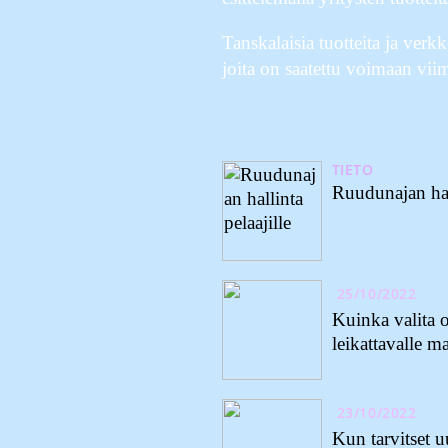
Tanskalaisia tuotteita ja verk
joita on saatettu voimaan vi
TIETO
Ruudunajan hall
25/10/2022
Kuinka valita 
leikattavalle ma
23/10/2022
Kun tarvitset 