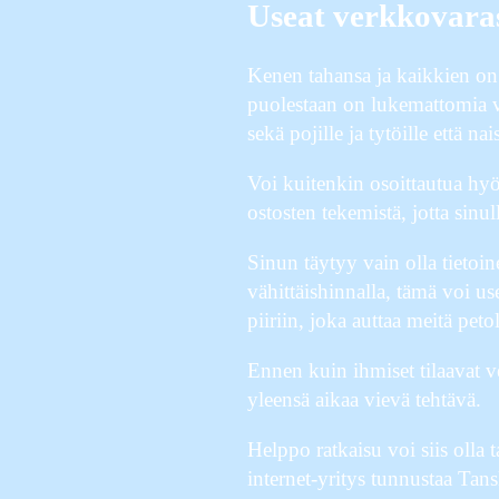
Useat verkkovaras
Kenen tahansa ja kaikkien on 
puolestaan on lukemattomia v
sekä pojille ja tytöille että na
Voi kuitenkin osoittautua hy
ostosten tekemistä, jotta sinu
Sinun täytyy vain olla tietoin
vähittäishinnalla, tämä voi us
piiriin, joka auttaa meitä pet
Ennen kuin ihmiset tilaavat v
yleensä aikaa vievä tehtävä.
Helppo ratkaisu voi siis olla t
internet-yritys tunnustaa Tan