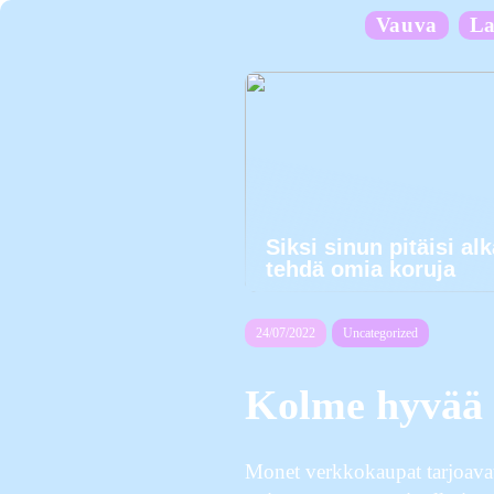
Vauva
La
Siksi sinun pitäisi al
tehdä omia koruja
24/07/2022
Uncategorized
Kolme hyvää v
Monet verkkokaupat tarjoavat 