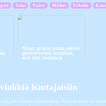
pset
Teini
Naiset
Miehet
Urheilu
Kau
Sinun pitäisi tietää näistä
kaa
geneettisistä testeistä,
kun olet raskaana
inkkiä hautajaisiin
nykyään erilaisia toimitustapoja. Nykyaikaisinta on toimitt