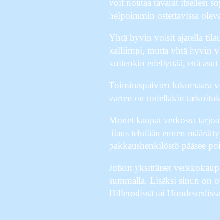
voit noutaa tavarat itsellesi
helpoimmin ostettavissa oleva
Yhtä hyvin voisit ajatella til
kalliimpi, mutta yhtä hyvin y
kuitenkin edellyttää, että as
Toimituspäivien lukumäärä voi 
varten on todellakin tarkoitu
Monet kaupat verkossa tarjoava
tilaus tehdään ennen määrätty
pakkaushenkilöstö pääsee poi
Jotkut yksittäiset verkkokaupa
summalla. Lisäksi sinun on ote
Hillerødissä tai Hundestedissa 