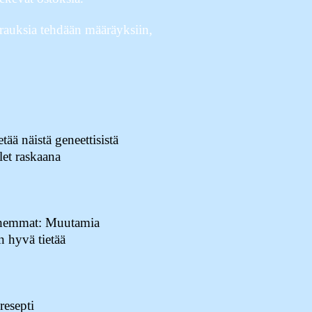
varauksia tehdään määräyksiin,
etää näistä geneettisistä
olet raskaana
nhemmat: Muutamia
on hyvä tietää
resepti