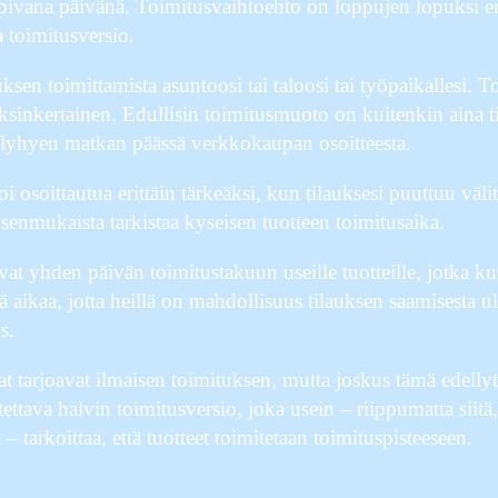
 sopivana päivänä. Toimitusvaihtoehto on loppujen lopuksi er
 toimitusversio.
auksen toimittamista asuntoosi tai taloosi tai työpaikallesi.
ksinkertainen. Edullisin toimitusmuoto on kuitenkin aina t
ut lyhyen matkan päässä verkkokaupan osoitteesta.
osoittautua erittäin tärkeäksi, kun tilauksesi puuttuu välitt
ksenmukaista tarkistaa kyseisen tuotteen toimitusaika.
t yhden päivän toimitustakuun useille tuotteille, jotka kui
ä aikaa, jotta heillä on mahdollisuus tilauksen saamisesta 
s.
t tarjoavat ilmaisen toimituksen, mutta joskus tämä edellyttää
ttava halvin toimitusversio, joka usein – riippumatta siitä
– tarkoittaa, että tuotteet toimitetaan toimituspisteeseen.