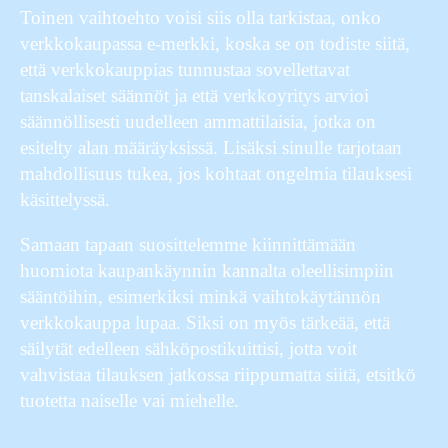
Toinen vaihtoehto voisi siis olla tarkistaa, onko
verkkokaupassa e-merkki, koska se on todiste siitä,
että verkkokauppias tunnustaa sovellettavat
tanskalaiset säännöt ja että verkkoyritys arvioi
säännöllisesti uudelleen ammattilaisia, jotka on
esitelty alan määräyksissä. Lisäksi sinulle tarjotaan
mahdollisuus tukea, jos kohtaat ongelmia tilauksesi
käsittelyssä.
Samaan tapaan suosittelemme kiinnittämään
huomiota kaupankäynnin kannalta oleellisimpiin
sääntöihin, esimerkiksi minkä vaihtokäytännön
verkkokauppa lupaa. Siksi on myös tärkeää, että
säilytät edelleen sähköpostikuittisi, jotta voit
vahvistaa tilauksen jatkossa riippumatta siitä, etsitkö
tuotetta naiselle vai miehelle.