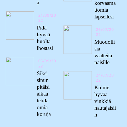
a
korvaama
ttomia
21/09/20
lapsellesi
22
Pidä
26/07/20
hyvää
22
huolta
Muodolli
ihostasi
sia
vaatteita
05/09/20
naisille
22
Siksi
24/07/20
sinun
22
pitäisi
Kolme
alkaa
hyvää
tehdä
vinkkiä
omia
hautajaisii
koruja
n