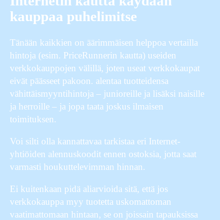
Internetin kautta käydään
kauppaa puhelimitse
Tänään kaikkien on äärimmäisen helppoa vertailla
hintoja (esim. PriceRunnerin kautta) useiden
verkkokauppojen välillä, joten useat verkkokaupat
eivät päässeet pakoon. alentaa tuotteidensa
vähittäismyyntihintoja – junioreille ja lisäksi naisille
ja herroille – ja jopa taata joskus ilmaisen
toimituksen.
Voi silti olla kannattavaa tarkistaa eri Internet-
yhtiöiden alennuskoodit ennen ostoksia, jotta saat
varmasti houkuttelevimman hinnan.
Ei kuitenkaan pidä aliarvioida sitä, että jos
verkkokauppa myy tuotetta uskomattoman
vaatimattomaan hintaan, se on joissain tapauksissa