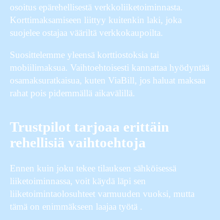
osoitus epärehellisestä verkkoliiketoiminnasta.
Korttimaksamiseen liittyy kuitenkin laki, joka
suojelee ostajaa vääriltä verkkokaupoilta.
Suosittelemme yleensä korttiostoksia tai
mobiilimaksua. Vaihtoehtoisesti kannattaa hyödyntää
osamaksuratkaisua, kuten ViaBill, jos haluat maksaa
rahat pois pidemmällä aikavälillä.
Trustpilot tarjoaa erittäin
rehellisiä vaihtoehtoja
Ennen kuin joku tekee tilauksen sähköisessä
liiketoiminnassa, voit käydä läpi sen
liiketoimintaolosuhteet varmuuden vuoksi, mutta
tämä on enimmäkseen laajaa työtä .