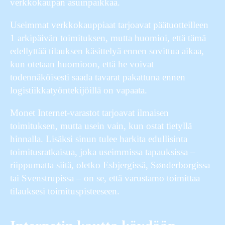
verkkokaupan asuinpaikkaa.
Useimmat verkkokauppiaat tarjoavat päätuotteilleen
1 arkipäivän toimituksen, mutta huomioi, että tämä
edellyttää tilauksen käsittelyä ennen sovittua aikaa,
kun otetaan huomioon, että he voivat
todennäköisesti saada tavarat pakattuna ennen
logistiikkatyöntekijöillä on vapaata.
Monet Internet-varastot tarjoavat ilmaisen
toimituksen, mutta usein vain, kun ostat tietyllä
hinnalla. Lisäksi sinun tulee harkita edullisinta
toimitusratkaisua, joka useimmissa tapauksissa –
riippumatta siitä, oletko Esbjergissä, Sønderborgissa
tai Svenstrupissa – on se, että varustamo toimittaa
tilauksesi toimituspisteeseen.