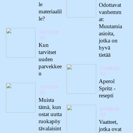
le
Odottavat
materiaalil
vanhemm
le?
at:
Muutamia
23/10/20
asioita,
22
jotka on
Kun
hyvä
tarvitset
tietää
uuden
parvekkee
15/08/20
n
22
Aperol
19/10/20
Spritz -
22
resepti
Muista
tämä, kun
07/08/20
ostat uutta
22
ruokapöy
Vaatteet,
tävalaisint
jotka ovat