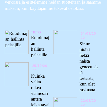
verkossa ja esittelemme heidän tuotteitaan ja saamme
maksun, kun käyttäjämme tekevät ostoksia.
TIETO
01/09/20
Ruudunaj
22
an
Sinun
hallinta
pitäisi
pelaajille
tietää
näistä
25/10/20
geneettisis
22
tä
Kuinka
testeistä,
valita
kun olet
oikea
raskaana
vannesah
anterä
22/08/20
leikattaval
22